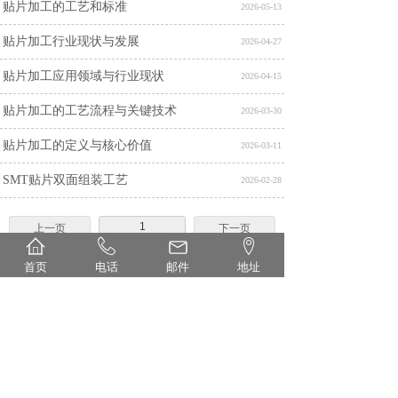
贴片加工的工艺和标准
2026-05-13
贴片加工行业现状与发展‌
2026-04-27
贴片加工应用领域与行业现状
2026-04-15
贴片加工的工艺流程与关键技术
2026-03-30
贴片加工的定义与核心价值
2026-03-11
SMT贴片双面组装工艺
2026-02-28
1
上一页
下一页
首页
电话
邮件
地址
首页
丨
关于
丨
设备
丨
产品
丨
新闻
丨
联系
联系电话：13611503071（微信同号） 徐先生
企业邮箱：xule@njhzdz.com
公司地址：
南京市栖霞区八卦洲鹂岛路276号