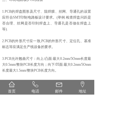
1.PCB的焊盘图形及尺寸、阻焊膜、丝网、导通孔的设置
应符合SMT印制电路板设计要求。(举例:检查焊盘问距是
否合理、丝网是否印到焊盘上、导通孔是否做在焊盘上
等).
2.PCB的外形尺寸应一致,PCB的外形尺寸、定位孔、基准
标志等应满足生产线设备的要求。
3.PCB允许翘曲尺寸：向上/凸面:最大0.2mm/5Omm长度最
大0.5mm/整块PCB长度方向；向下/凹面:最大0.2mm/5Omm
长度最大1.5mm/整块PCB长度方向。
4.检查PCB是否被污染或受潮。
首页
电话
邮件
地址
南京焊兆电子专注
江苏SMT贴片加工
，拥有完整的质量管
理体系，公司以诚信、产品质量赢的业界的认可，欢迎各
界朋友莅临参观，指导和业务洽谈。
分享到:
上一篇：
smt工艺中回流焊与波峰焊的区别