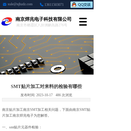
xule@njhzdz.com
13611503071
南京焊兆电子科技有限公司
南京市栖霞区八卦洲鹂岛路276号
SMT贴片加工对来料的检验有哪些
发布时间:
2023-10-17
486
次浏览
南京贴片加工南京SMT加工
相关问题，下面由
南京SMT贴
片加工
南京焊兆电子为您解答。
一、smt贴片元器件检验：