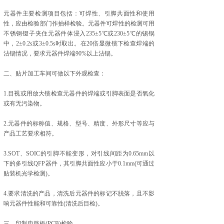
元器件主要检测项目包括：可焊性、引脚共面性和使用
性，应由检验部门作抽样检验。元器件可焊性的检测可用
不锈钢镊子夹住元器件体浸入235±5℃或230±5℃的锡锅
中，2±0.2s或3±0.5s时取出。在20倍显微镜下检查焊端的
沾锡情况，要求元器件焊端90%以上沾锡。
二、贴片加工车间可做以下外观检查：
1.目视或用放大镜检查元器件的焊端或引脚表面是否氧化
或有无污染物。
2.元器件的标称值、规格、型号、精度、外形尺寸等应与
产品工艺要求相符。
3.SOT、SOIC的引脚不能变形，对引线间距为0.65mm以
下的多引线QFP器件，其引脚共面性应小于0.1mm(可通过
贴装机光学检测)。
4.要求清洗的产品，清洗后元器件的标记不脱落，且不影
响元器件性能和可靠性(清洗后目检)。
三、印制电路板(PCB)检验