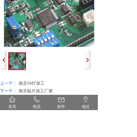
上一个：
南京SMT加工
下一个：
南京贴片加工厂家
首页
电话
邮件
地址
首页
丨
关于
丨
设备
丨
产品
丨
新闻
丨
联系