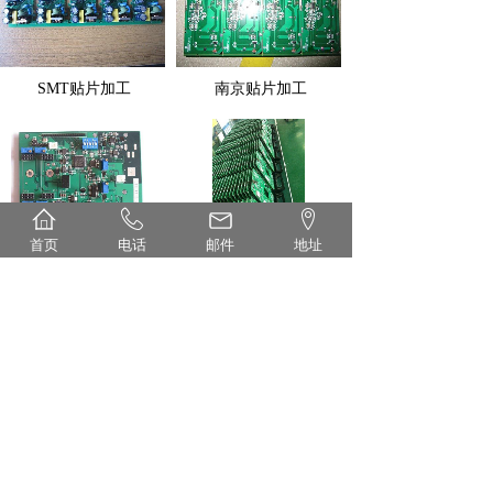
SMT贴片加工
南京贴片加工
首页
电话
邮件
地址
南京SMT加工
南京SMT贴片加工
1
上一页
下一页
共 33 条 共 4 页
首页
丨
关于
丨
设备
丨
产品
丨
新闻
丨
联系