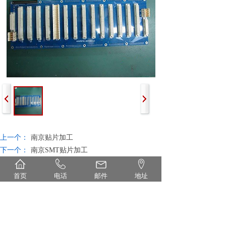
上一个：
南京贴片加工
下一个：
南京SMT贴片加工
首页
电话
邮件
地址
首页
丨
关于
丨
设备
丨
产品
丨
新闻
丨
联系